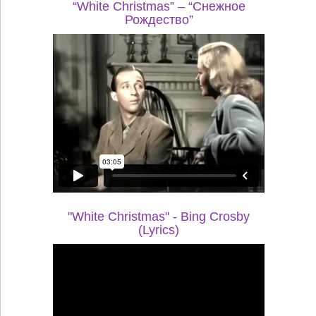
“White Christmas” – “Снежное
Рождество”
"White Christmas" - Bing Crosby
(Lyrics)