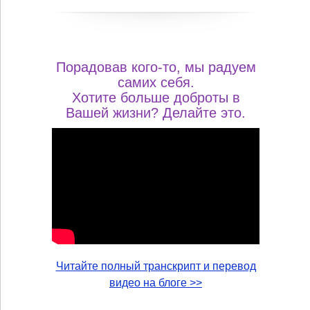
Порадовав кого-то, мы радуем
самих себя.
Хотите больше доброты в
Вашей жизни? Делайте это.
Читайте полный транскрипт и перевод
видео на блоге >>