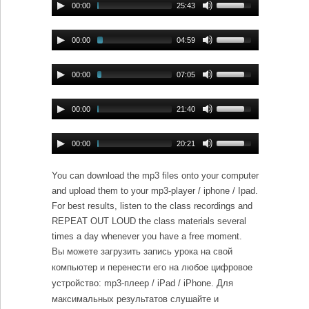
00:00
25:43
00:00
04:59
00:00
07:05
00:00
21:40
00:00
20:21
You can download the mp3 files onto your computer
and upload them to your mp3-player / iphone / Ipad.
For best results, listen to the class recordings and
REPEAT OUT LOUD the class materials several
times a day whenever you have a free moment.
Вы можете загрузить запись урока на свой
компьютер и перенести его на любое цифровое
устройство: mp3-плеер / iPad / iPhone. Для
максимальных результатов слушайте и