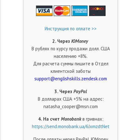
Инструкция по оплате >>
2. Через
ЮMoney
В рублях по курсу продажи долл. США
населению +8%.
Для расчета суммы пишите в Отдел
клиентской заботы
support@englishskills.zendesk.com
3. Через
PayPal
В долларах США +5% на адрес:
natasha_cooper@msn.com
4. На счет
Monobank
в гривнах:
https://send.monobank.ua/6JxmzdtNet
После оплаты через PayPal,
ЮMoney