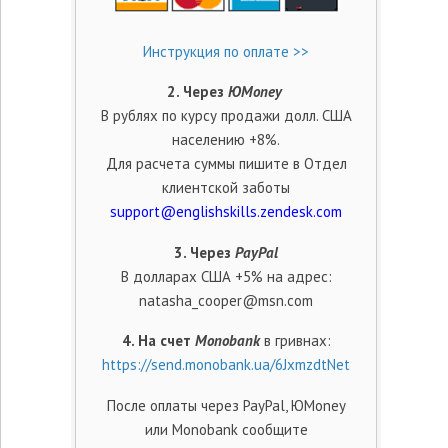
Инструкция по оплате >>
2. Через
ЮMoney
В рублях по курсу продажи долл. США
населению +8%.
Для расчета суммы пишите в Отдел
клиентской заботы
support@englishskills.zendesk.com
3. Через
PayPal
В долларах США +5% на адрес:
natasha_cooper@msn.com
4. На счет
Monobank
в гривнах:
https://send.monobank.ua/6JxmzdtNet
После оплаты через PayPal,
ЮMoney
или Monobank
сообщите