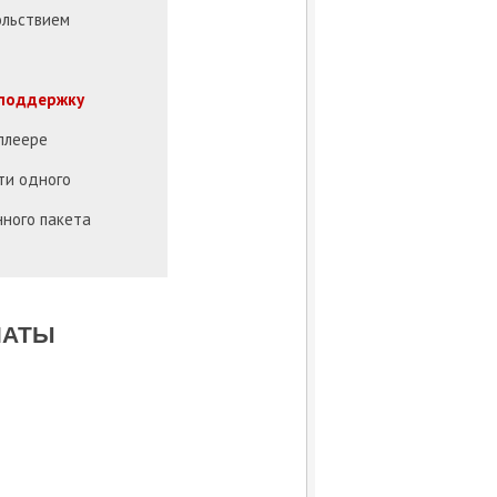
ольствием
 поддержку
 плеере
сти одного
нного пакета
ЛАТЫ