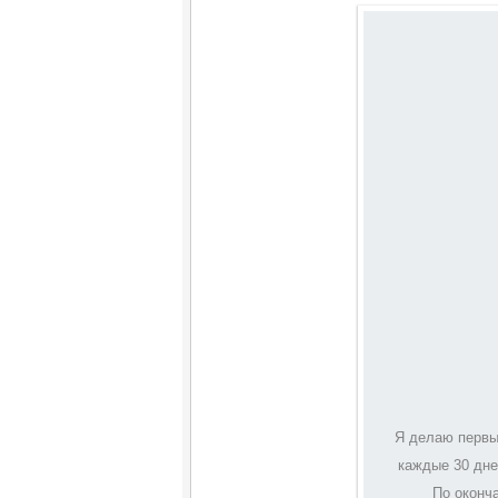
Я делаю первы
каждые 30 дне
По оконч