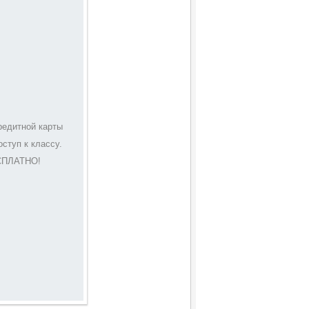
редитной карты
ступ к классу.
ЕСПЛАТНО!