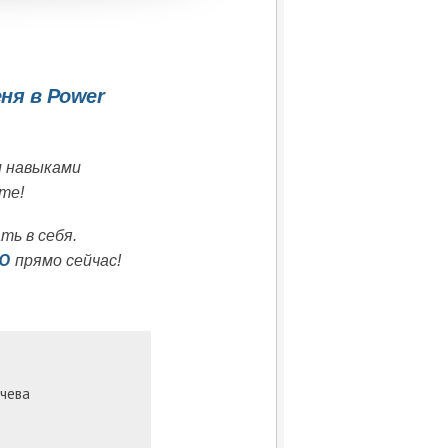
ня в Power
и навыками
те!
ть в себя.
Ю
прямо сейчас!
ачева