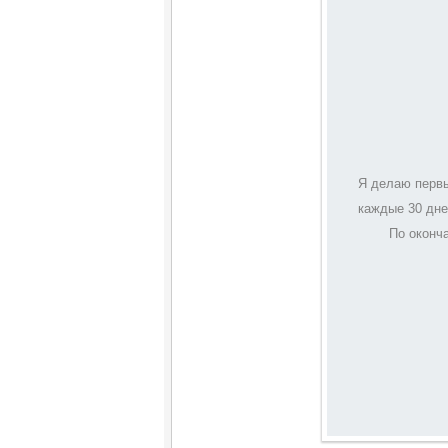
Я делаю первы
каждые 30 дне
По оконч