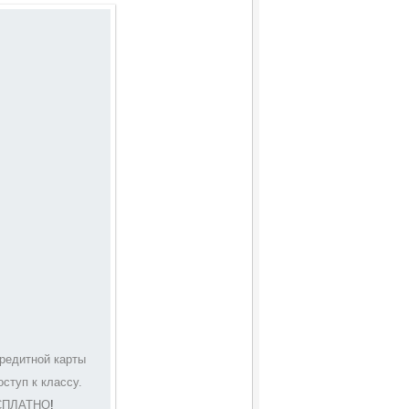
редитной карты
ступ к классу.
ЕСПЛАТНО
!