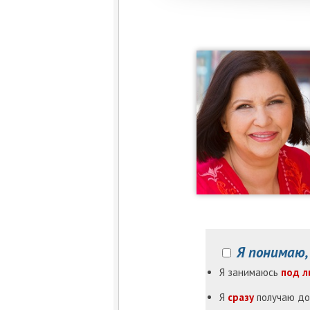
Я понимаю,
Я занимаюсь
под л
Я
сразу
получаю до